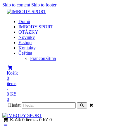
Skip to content
Skip to footer
Domů
IMBODY SPORT
OTÁZKY
Novinky
E-shop
Kontakty
Čeština
Francouzština
Košík
0
items
-
0 Kč
0
Hledat
Košík
0 items
-
0 Kč
0