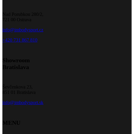
Nad Porubkou 280/2,
721 00 Ostrava
info@imbodysport.cz
+420 731 867 810
Showroom
Bratislava
Ševčenkova 23,
851 01 Bratislava
info@imbodysport.sk
MENU