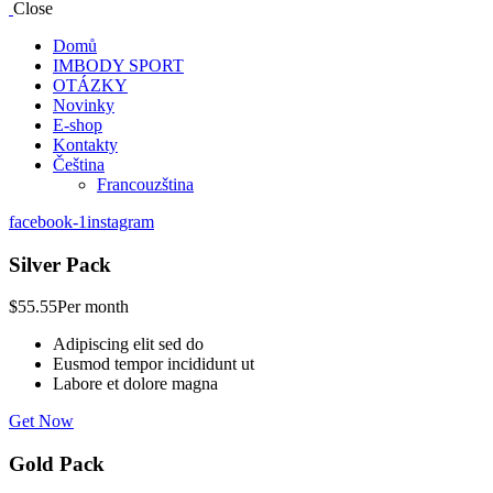
Close
Domů
IMBODY SPORT
OTÁZKY
Novinky
E-shop
Kontakty
Čeština
Francouzština
facebook-1
instagram
Silver Pack
$55.55
Per month
Adipiscing elit sed do
Eusmod tempor incididunt ut
Labore et dolore magna
Get Now
Gold Pack